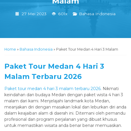
Malam
27 Mei 2023
601x
Bahasa Indonesia
Home
»
Bahasa Indonesia
»
Paket Tour Medan 4 Hari 3 Malam
Paket Tour Medan 4 Hari 3
Malam Terbaru 2026
Paket tour medan 4 hari 3 malam terbaru 2026
. Nikmati
keindahan dan budaya Medan dengan paket wista 4 hari 3
malam dari kami. Menjelajahi landmark kota Medan,
meanjakan diri dengan masakan lokal dan leburkan diri anda
dalam keajaiban alam di daerah ini. Ditemani oleh pemandu
profesional dan program perjalanan yang dibuat khusus
untuk memastikan wisata anda benar benar memuaskan.