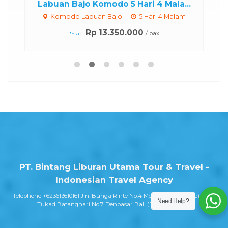
Labuan Bajo Komodo 5 Hari 4 Mala...
Komodo Labuan Bajo
5 Hari 4 Malam
Rp 13.350.000
/ pax
*Start
PT. Bintang Liburan Utama Tour & Travel -
Indonesian Travel Agency
Telephone +623613610161 Jln. Bunga Rinte No.4 Medan (Head office) -- Jln.
Need Help?
Tukad Batanghari No.7 Denpasar Bali (Branch Office)