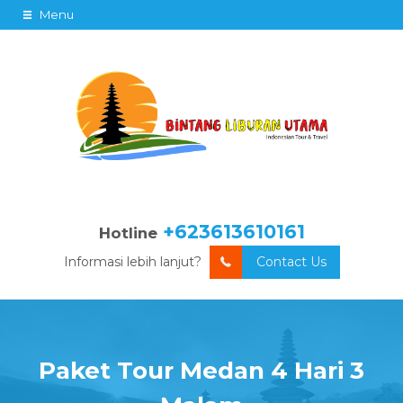
Menu
+623613610161
Hotline
Informasi lebih lanjut?
Contact Us
Paket Tour Medan 4 Hari 3