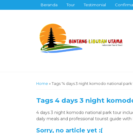
Beranda
Tour
Testimonial
Confirma
Home
»
Tags "4 days 3 night komodo national park 
Tags
4 days 3 night komodo
4 days 3 night komodo national park tour inclu
daily meals and professional tourist guide with 
Sorry, no article yet :(