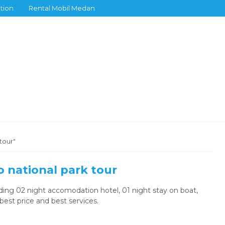
tion
Rental Mobil Medan
tour"
 national park tour
ding 02 night accomodation hotel, 01 night stay on boat,
best price and best services.