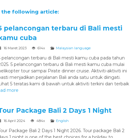
the following article:
5 pelancongan terbaru di Bali mesti
kamu cuba
16 Maret 2023
614x
Malaysian language
5 pelancongan terbaru di Bali mesti kamu cuba pada tahun
2025. 5 pelancongan terbaru di Bali mesti kamu cuba mulai
helikopter tour sampai Pirate dinner cruise. Aktiviti-aktiviti ini
pasti menjadikan perjalanan Bali anda satu untuk diingati.
Lihat 5 teratas kami di bawah untuk aktiviti terkini dan terbaik
ead more
Medan Danau Toba 5 Hari 4
Malam
Tour Package Bali 2 Days 1 Night
Medan
5 Hari 4 Malam
Rp 4.317.000
16 April 2024
484x
English
/ pax
*Start
Tour Package Bali 2 Days 1 Night 2026. Tour package Bali 2
days 1 night is one of the best choices for a holiday to