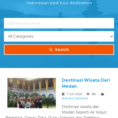
Indonesian best tour destination
Search
Destinasi Wisata Dari
Medan
7 Juli 2026
39x
Bahasa Indonesia
Destinasi wisata dari
Medan Seperti Air terjun
Berastagi, Danau Toba, Pulau Samosir dan Trekking