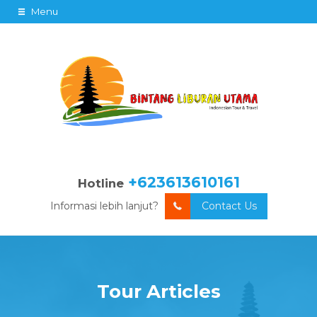
Menu
+623613610161
Hotline
Informasi lebih lanjut?
Contact Us
Tour Articles